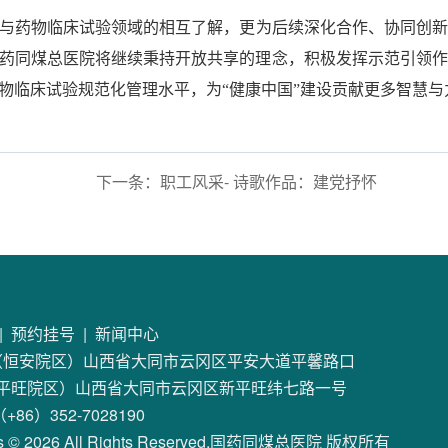
与药物临床试验领域的相互了解，更为后续深化合作、协同创新
药同煤总医院将继续秉持开放共享的理念，积极发挥示范引领作
物临床试验规范化管理水平，为“健康中国”建设贡献更多智慧与
下一条：
职工风采- 诗歌作品：建党抒怀
荣
|
预约挂号
|
新闻中心
（恒安院区）山西省大同市云冈区平安大道平馨路口
院区）山西省大同市云冈区新平旺纬七路一号
86）352-7028190
hts © 2026 All Rights Reserved.国药同煤总医院 版权所有