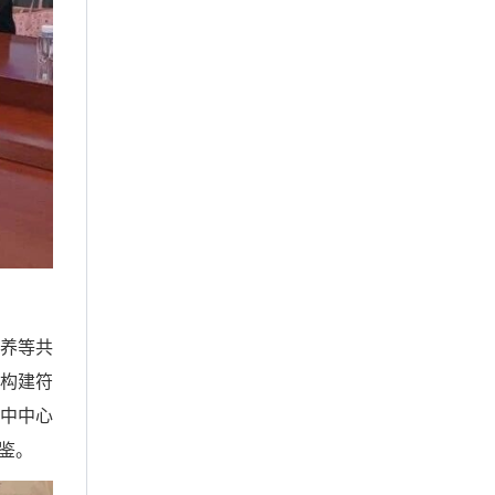
养等共
何构建符
卒中中心
鉴。