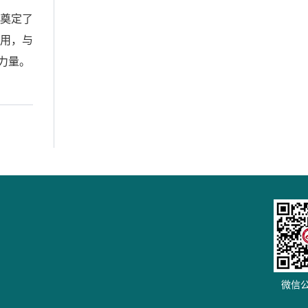
奠定了
用，与
力量。
微信