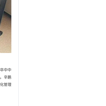
卒中中
。辛鹏
范化管理